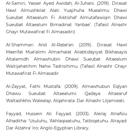
Al-Samiri, Yasser Ayed Awidah; Al-Juhani. (2019). Dirasat
Hawl Almushkilat Alati Yuajihuha Muealimu Dhawi
Sueubat Altaealum Fi Aiktishaf Almutafawiqin Dhawi
Sueubat Altaealum Bimadinat Yanbae’. (Tafasil Alnashr
Ghayr Mutawafirat Fi Almasadiri)
Al-Shammari And Al-Rabe’an. (2019). Dirasat Hawl
Maerifat Mue’alimi Almarhalat Aliabtidayiyat Bikhasayis
Altalamidh Almawhubin Dhawi Sueubat Altaealum
Waitijahatihim Nahw Tadrisihimu. (Tafasil Alnashr Ghayr
Mutawafirat Fi Almasadir
Al-Zayyat, Fathi Mustafa. (2009). Almawhubun Eqlyan
Dhawu Sueubat Altaealumi: Qadaya Altaearuf
Waltashkhis Walealaji. Alqahirata: Dar Alnashr Liljamieati.
Fayyad, Hussein Ali Fayyad. (2003). Aleilaj Alnafsiu
Alhaditha: 'Usuluhu, 'Akhlaqiaatuhu, Tatbiqatuhu. Alrayad:
Dar Alzahra' Iro: Anglo-Egyptian Library.