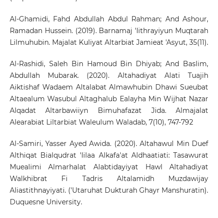
Al-Ghamidi, Fahd Abdullah Abdul Rahman; And Ashour,
Ramadan Hussein. (2019). Barnamaj 'Iithrayiyun Muqtarah
Lilmuhubin. Majalat Kuliyat Altarbiat Jamieat 'Asyut, 35(11).
Al-Rashidi, Saleh Bin Hamoud Bin Dhiyab; And Baslim,
Abdullah Mubarak. (2020). Altahadiyat Alati Tuajih
Aiktishaf Wadaem Altalabat Almawhubin Dhawi Sueubat
Altaealum Wasubul Altaghalub Ealayha Min Wijhat Nazar
Alqadat Altarbawiiyn Bimuhafazat Jida. Almajalat
Alearabiat Liltarbiat Waleulum Waladab, 7(10), 747-792
Al-Samiri, Yasser Ayed Awida. (2020). Altahawul Min Duef
Althiqat Bialqudrat 'Iilaa Alkafa'at Aldhaatiati: Tasawurat
Muealimi Almarhalat Alabtidayiyat Hawl Altahadiyat
Walkhibrat Fi Tadris Altalamidh Muzdawijay
Aliastithnayiyati. ('Utaruhat Dukturah Ghayr Manshuratin).
Duquesne University.