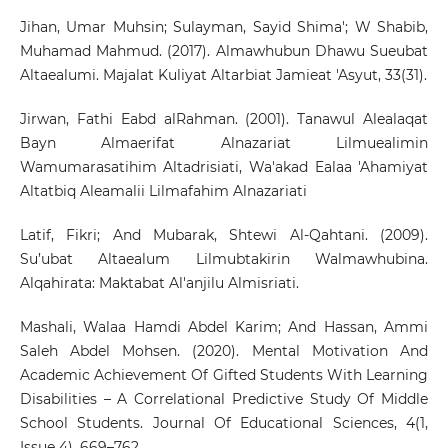
Jihan, Umar Muhsin; Sulayman, Sayid Shima'; W Shabib,
Muhamad Mahmud. (2017). Almawhubun Dhawu Sueubat
Altaealumi. Majalat Kuliyat Altarbiat Jamieat 'Asyut, 33(31).
Jirwan, Fathi Eabd alRahman. (2001). Tanawul Alealaqat
Bayn Almaerifat Alnazariat Lilmuealimin
Wamumarasatihim Altadrisiati, Wa'akad Ealaa 'Ahamiyat
Altatbiq Aleamalii Lilmafahim Alnazariati
Latif, Fikri; And Mubarak, Shtewi Al-Qahtani. (2009).
Su’ubat Altaealum Lilmubtakirin Walmawhubina.
Alqahirata: Maktabat Al'anjilu Almisriati.
Mashali, Walaa Hamdi Abdel Karim; And Hassan, Ammi
Saleh Abdel Mohsen. (2020). Mental Motivation And
Academic Achievement Of Gifted Students With Learning
Disabilities – A Correlational Predictive Study Of Middle
School Students. Journal Of Educational Sciences, 4(1,
Issue 4), 669–762.