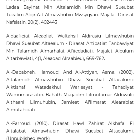
Ladaa Eayinat Min Altalamidh Min Dhawi Sueubat
Tuealim Alqira'at Almawhubin Mwsyqyan. Majalat Dirasat
Nafsiatin, 20(2), 402443
Aldaafieiat Aleaqliat Waltahsil Aldirasiu Lilmawhubin
Dhawi Sueubat Altaealum - Dirasat Artibatiat Tanbawiyat
Min Talamidh Almarhalat Al'iiedadiati. Majalat Aleulum
Altarbawiati, 4(1, Aleadad Alraabieu), 669-762.
Al-Dababneh, Hamoud; And Al-Attiyah, Asma. (2002).
Altalamidh Almawhubin Dhawi Sueubat Altaealumi:
Aiktishaf Watadakhul Warieayat - Tahadiyat
Wamumarasatin. Bahath Muqadim Lilmutamar Alduwalii
Althaani Lilmuhubin, Jamieat Al'iimarat Alearabiat
Almutahidati
Al-Farroud. (2010). Dirasat Hawl Zahirat Alkhafa' Fi
Altalabat Almawhubin Dhawi Sueubat Altaealumi.
(Unpublished Work)