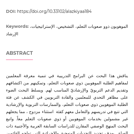
DOI:
https://doi.org/10.33102/alazkiyaa184
Keywords:
الموهوبون ذوو صعوبات التعلم، التشخيص، الإستراتيجيات،
الإرشاد
ABSTRACT
يناقش هذا البحث عن البرامج التدريبية في تنمية معرفة المعلمين
لمفاهيم الطلبة الموهوبين ذوي صعوبات التعلم، وتمكينهم من اكتشافهم
وتقديم الدعم التربويّ والإرشاديّ المناسب لهم. ويسلط البحث الضوء
على مظاهر التحدي للمعلمين والقادة التربويين في الكشف عن فئة
الطلبة الموهوبين ذوي صعوبات التعلم، والممارسات التربوية والإرشادية
التي تتبع في تدريسهم والتعامل معهم كفئة استثناء مزدوج ، مما يجعلهم
غير مشمولين بخدمات الموهوبين أو ذوي صعوبات التعلم معاً. واتبع
البحث المنهج الوصفي المقارن للدراسات السابقة العربية والأجنبية ذات
الصلة بهدف تحديد التحديات المنهجية والإجرائية التي تواجه القائمين